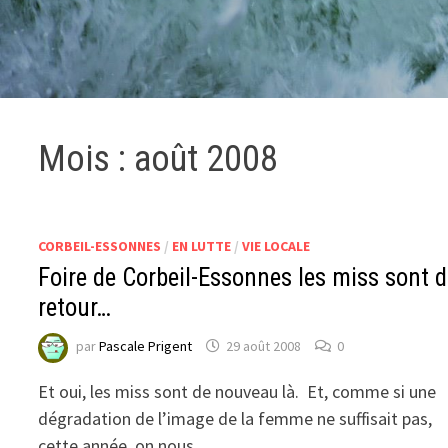
Mois :
août 2008
CORBEIL-ESSONNES
/
EN LUTTE
/
VIE LOCALE
Foire de Corbeil-Essonnes les miss sont 
retour…
par
Pascale Prigent
29 août 2008
0
Et oui, les miss sont de nouveau là. Et, comme si une
dégradation de l’image de la femme ne suffisait pas,
cette année, on nous …