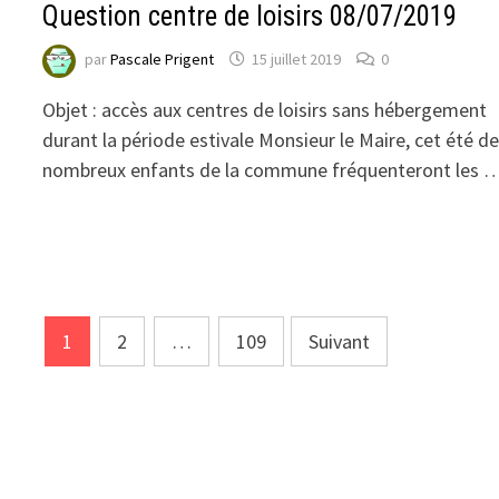
Question centre de loisirs 08/07/2019
par
Pascale Prigent
15 juillet 2019
0
Objet : accès aux centres de loisirs sans hébergement
durant la période estivale Monsieur le Maire, cet été d
nombreux enfants de la commune fréquenteront les 
Navigation
1
2
…
109
Suivant
des
articles