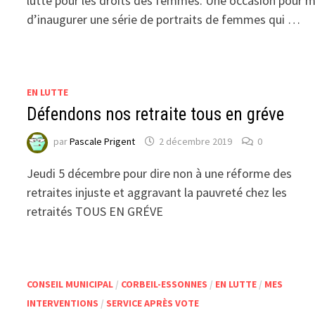
lutte pour les droits des femmes. Une occasion pour m
d’inaugurer une série de portraits de femmes qui …
EN LUTTE
Défendons nos retraite tous en gréve
par
Pascale Prigent
2 décembre 2019
0
Jeudi 5 décembre pour dire non à une réforme des
retraites injuste et aggravant la pauvreté chez les
retraités TOUS EN GRÉVE
CONSEIL MUNICIPAL
/
CORBEIL-ESSONNES
/
EN LUTTE
/
MES
INTERVENTIONS
/
SERVICE APRÈS VOTE