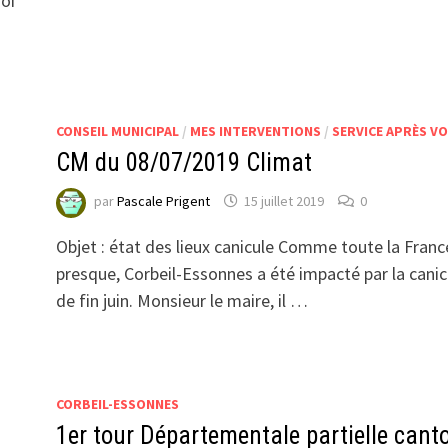
oi
CONSEIL MUNICIPAL
/
MES INTERVENTIONS
/
SERVICE APRÈS V
CM du 08/07/2019 Climat
par
Pascale Prigent
15 juillet 2019
0
Objet : état des lieux canicule Comme toute la Franc
presque, Corbeil-Essonnes a été impacté par la canic
de fin juin. Monsieur le maire, il …
CORBEIL-ESSONNES
1er tour Départementale partielle cant