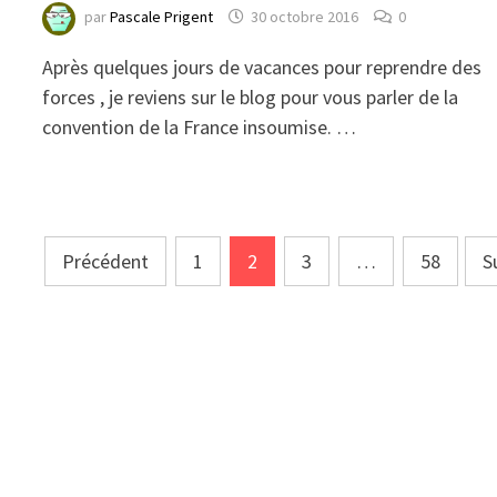
par
Pascale Prigent
30 octobre 2016
0
Après quelques jours de vacances pour reprendre des
forces , je reviens sur le blog pour vous parler de la
convention de la France insoumise. …
Navigation
Précédent
1
2
3
…
58
S
des
articles