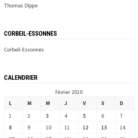
Thomas DIppe
CORBEIL-ESSONNES
Corbeil-Essonnes
CALENDRIER
février 2010
L
M
M
J
V
S
D
1
2
3
4
5
6
7
8
9
10
11
12
13
14