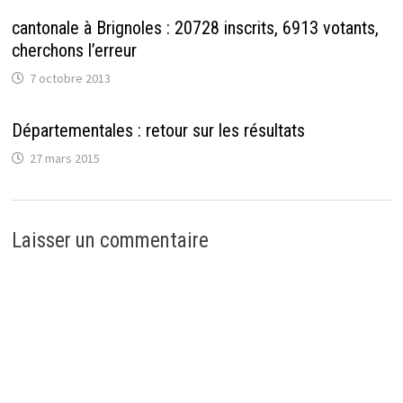
r
e
e
e
)
l
)
l
cantonale à Brignoles : 20728 inscrits, 6913 votants,
e
cherchons l’erreur
f
e
n
7 octobre 2013
ê
t
r
e
Départementales : retour sur les résultats
)
27 mars 2015
Laisser un commentaire