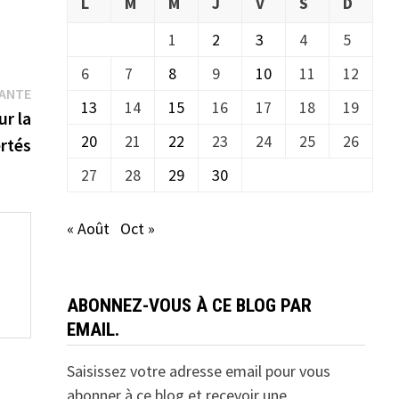
L
M
M
J
V
S
D
1
2
3
4
5
6
7
8
9
10
11
12
Publication
VANTE
13
14
15
16
17
18
19
suivante :
ur la
20
21
22
23
24
25
26
rtés
27
28
29
30
« Août
Oct »
ABONNEZ-VOUS À CE BLOG PAR
EMAIL.
Saisissez votre adresse email pour vous
abonner à ce blog et recevoir une