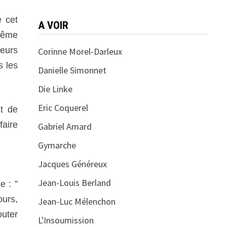
e cet
A VOIR
 même
ieurs
Corinne Morel-Darleux
s les
Danielle Simonnet
Die Linke
Eric Coquerel
t de
faire
Gabriel Amard
Gymarche
Jacques Généreux
Jean-Louis Berland
e : ”
ours,
Jean-Luc Mélenchon
outer
L'Insoumission