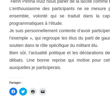
Henri Penna Ruiz nous parler de la laïcité comme 
L’enthousiasme des participants ne se mesure p
ensemble, volonté qui se traduit dans la cap
programmatiques à l’étude.
Je suis personnellement contente d’avoir participe
l’exemple », qui regroupe les élus du parti de ga
soutien dans le rôle spécifique du militant élu.
Bien sûr, l’actualité politique et les déclaration
débats. Une bonne reprise qui motive pour cett
auxquelles je participerais.
Partager :
C
C
C
C
l
l
l
l
i
i
i
i
q
q
q
q
u
u
u
u
e
e
e
e