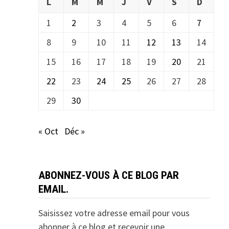
L
M
M
J
V
S
D
1
2
3
4
5
6
7
8
9
10
11
12
13
14
15
16
17
18
19
20
21
22
23
24
25
26
27
28
29
30
« Oct
Déc »
ABONNEZ-VOUS À CE BLOG PAR
EMAIL.
Saisissez votre adresse email pour vous
abonner à ce blog et recevoir une