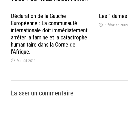
e
)
Laisser un commentaire