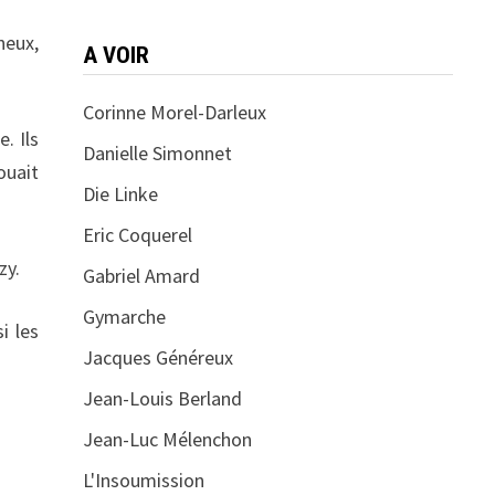
neux,
A VOIR
Corinne Morel-Darleux
. Ils
Danielle Simonnet
ouait
Die Linke
Eric Coquerel
zy.
Gabriel Amard
Gymarche
i les
Jacques Généreux
Jean-Louis Berland
Jean-Luc Mélenchon
L'Insoumission