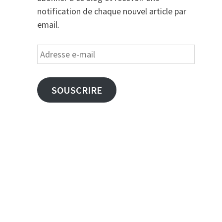
notification de chaque nouvel article par
email.
Adresse
e-
mail
SOUSCRIRE
Publication
VANTE
suivante :
réons
nt de
he !