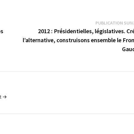
nt →
 consorts”
Diversité et parité à quand une
vraie égalité
24 janvier 2011