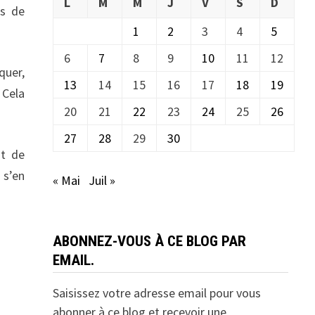
L
M
M
J
V
S
D
es de
1
2
3
4
5
6
7
8
9
10
11
12
quer,
13
14
15
16
17
18
19
 Cela
20
21
22
23
24
25
26
27
28
29
30
nt de
 s’en
« Mai
Juil »
ABONNEZ-VOUS À CE BLOG PAR
EMAIL.
Saisissez votre adresse email pour vous
abonner à ce blog et recevoir une