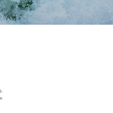
l-
En