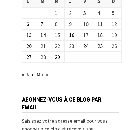
L
M
M
J
V
S
D
1
2
3
4
5
6
7
8
9
10
11
12
13
14
15
16
17
18
19
20
21
22
23
24
25
26
27
28
29
« Jan
Mar »
ABONNEZ-VOUS À CE BLOG PAR
EMAIL.
Saisissez votre adresse email pour vous
abonner à ce blog et recevoir une