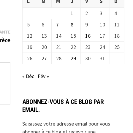
L
M
M
J
V
S
D
1
2
3
4
5
6
7
8
9
10
11
Publication
VANTE
12
13
14
15
16
17
18
suivante :
Grèce
19
20
21
22
23
24
25
26
27
28
29
30
31
« Déc
Fév »
ABONNEZ-VOUS À CE BLOG PAR
EMAIL.
Saisissez votre adresse email pour vous
abonner à ce blog et recevoir une