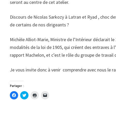
seront au centre de cet atelier.
Discours de Nicolas Sarkozy à Latran et Ryad , choc des
de certains de nos dirigeants ?
Michèle Alliot-Marie, Ministre de l’Intérieur déclarait le
modalités de la loi de 1905, qui créent des entraves à l
rapport Machelon, et c’est le rôle du groupe de travail q
Je vous invite donc à venir comprendre avec nous le r
Partager :
C
C
C
C
l
l
l
l
i
i
i
i
q
q
q
q
u
u
u
u
e
e
e
e
z
z
r
r