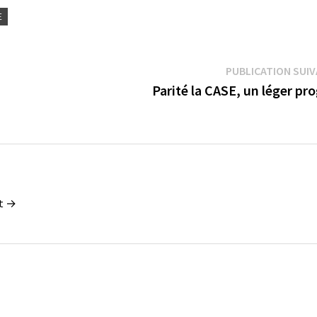
E
PUBLICATION SUI
Parité la CASE, un léger pr
nt →