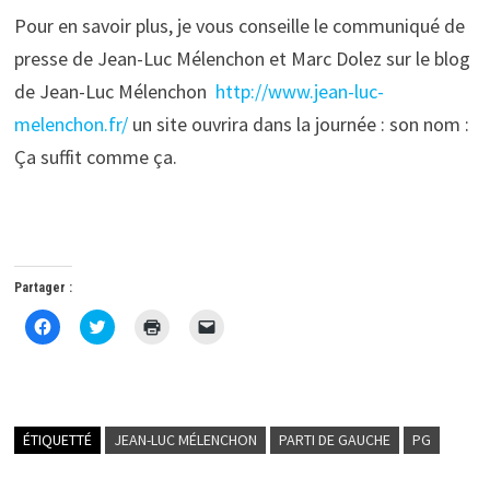
Pour en savoir plus, je vous conseille le communiqué de
presse de Jean-Luc Mélenchon et Marc Dolez sur le blog
de Jean-Luc Mélenchon
http://www.jean-luc-
melenchon.fr/
un site ouvrira dans la journée : son nom :
Ça suffit comme ça.
Partager :
C
C
C
C
l
l
l
l
i
i
i
i
q
q
q
q
u
u
u
u
e
e
e
e
z
z
r
r
p
p
p
p
o
o
o
o
ÉTIQUETTÉ
JEAN-LUC MÉLENCHON
PARTI DE GAUCHE
PG
u
u
u
u
r
r
r
r
p
p
i
e