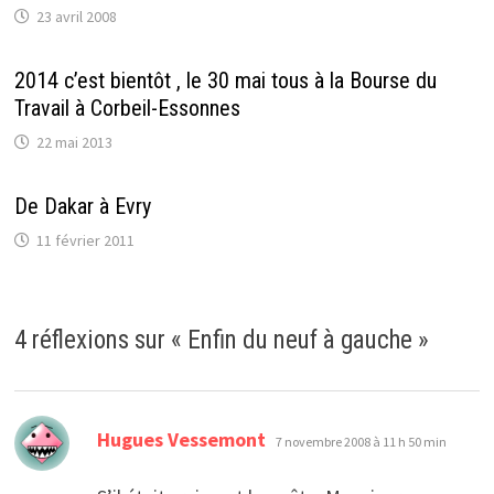
e
l
)
n
23 avril 2008
l
l
s
l
e
u
e
f
n
f
e
e
2014 c’est bientôt , le 30 mai tous à la Bourse du
e
n
n
n
ê
o
Travail à Corbeil-Essonnes
ê
t
u
t
r
v
r
e
e
22 mai 2013
e
)
l
)
l
e
f
De Dakar à Evry
e
n
11 février 2011
ê
t
r
e
)
4 réflexions sur «
Enfin du neuf à gauche
»
dit :
Hugues Vessemont
7 novembre 2008 à 11 h 50 min