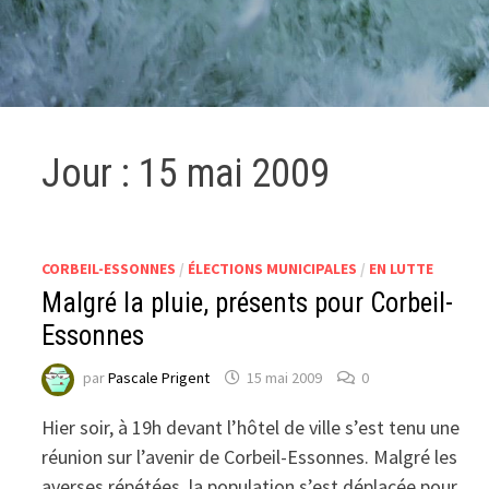
Jour :
15 mai 2009
CORBEIL-ESSONNES
/
ÉLECTIONS MUNICIPALES
/
EN LUTTE
Malgré la pluie, présents pour Corbeil-
Essonnes
par
Pascale Prigent
15 mai 2009
0
Hier soir, à 19h devant l’hôtel de ville s’est tenu une
réunion sur l’avenir de Corbeil-Essonnes. Malgré les
averses répétées, la population s’est déplacée pour …