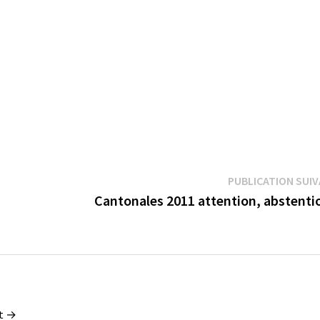
PUBLICATION SUI
Cantonales 2011 attention, abstent
nt →