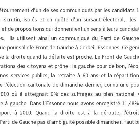
détournement d’un de ses communiqués par les candidats
 scrutin, isolés et en quête d’un sursaut électoral, les
et de propositions qui donneraient un sens à leurs candida
s. Ils utilisent ainsi un communiqué du Parti de Gauche
que pour salir le Front de Gauche à Corbeil-Essonnes. Ce gen
ve la droite quand la défaite est proche.
Le Front de Gauch
tions des citoyens et prône : la gauche pour de bon, l’éco
os services publics, la retraite à 60 ans et la répartitio
e l’élection cantonale de dimanche dernier, connu une po
010 où il atteignait 6% des suffrages au plan national. 
rce à gauche. Dans l’Essonne nous avons enregistré 11,48
apport à 2010. Quand la droite est à la déroute, l’étroi
Parti de Gauche pas d’ambigüité possible dimanche il faut b