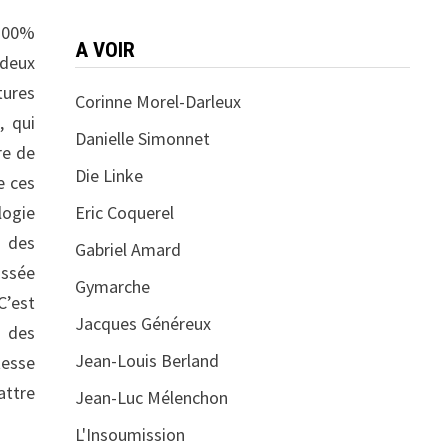
 100%
A VOIR
 deux
tures
Corinne Morel-Darleux
, qui
Danielle Simonnet
re de
Die Linke
e ces
logie
Eric Coquerel
n des
Gabriel Amard
ussée
Gymarche
C’est
Jacques Généreux
% des
Jean-Louis Berland
tesse
attre
Jean-Luc Mélenchon
L'Insoumission