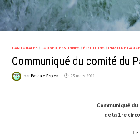
CANTONALES
/
CORBEIL-ESSONNES
/
ÉLECTIONS
/
PARTI DE GAUC
Communiqué du comité du Pa
par
Pascale Prigent
25 mars 2011
Communiqué du c
de la 1re circ
Le 