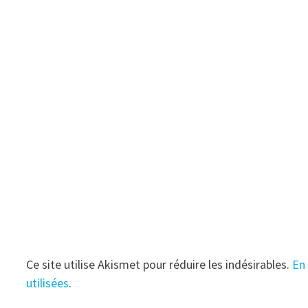
t
r
e
)
Ce site utilise Akismet pour réduire les indésirables.
En
utilisées
.