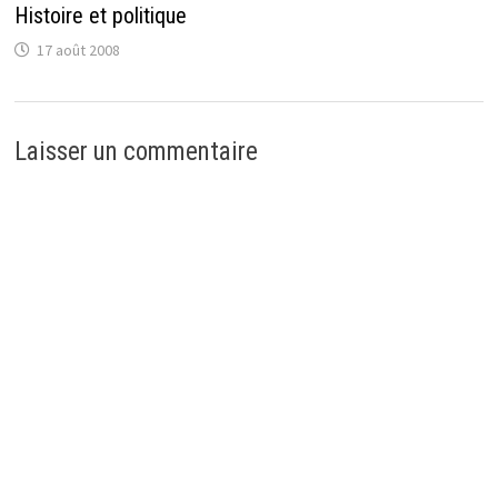
n
Histoire et politique
ê
t
r
17 août 2008
e
)
Laisser un commentaire