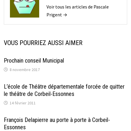
r
e
u
u
e
d
v
n
Voir tous les articles de Pascale
d
a
e
a
a
n
l
m
Prigent →
n
s
l
i
s
u
e
(
u
n
f
o
n
e
e
u
e
n
n
v
n
o
ê
r
o
u
t
e
VOUS POURRIEZ AUSSI AIMER
u
v
r
d
v
e
e
a
e
l
)
n
l
l
s
l
e
u
Prochain conseil Municipal
e
f
n
f
e
e
8 novembre 2017
e
n
n
n
ê
o
ê
t
u
t
r
v
L’école de Théâtre départementale forcée de quitter
r
e
e
e
)
l
le théâtre de Corbeil-Essonnes
)
l
e
f
14 février 2011
e
n
ê
t
François Delapierre au porte à porte à Corbeil-
r
e
Essonnes
)