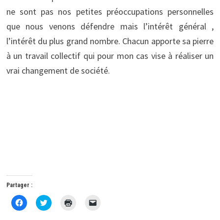
ne sont pas nos petites préoccupations personnelles
que nous venons défendre mais l’intérêt général ,
l’intérêt du plus grand nombre. Chacun apporte sa pierre
à un travail collectif qui pour mon cas vise à réaliser un
vrai changement de société.
Partager :
C
C
C
C
l
l
l
l
i
i
i
i