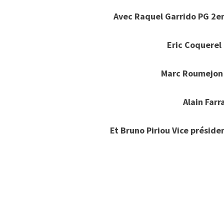
Avec Raquel Garrido PG 2eme
Eric Coquerel 
Marc Roumejon P
Alain Farr
Et Bruno Piriou Vice préside