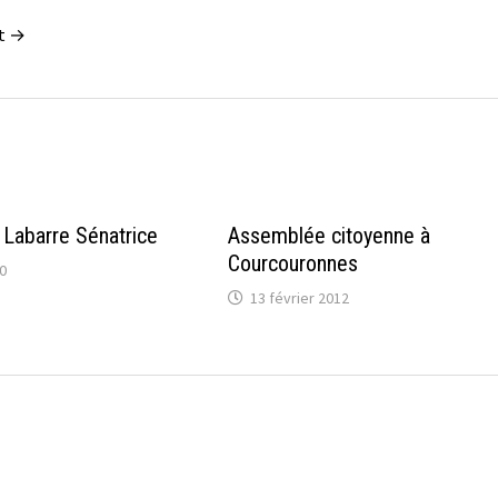
nt →
Labarre Sénatrice
Assemblée citoyenne à
Courcouronnes
0
13 février 2012