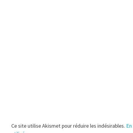
ê
t
r
e
)
Ce site utilise Akismet pour réduire les indésirables.
En