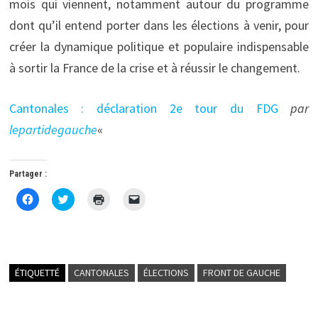
mois qui viennent, notamment autour du programme
dont qu’il entend porter dans les élections à venir, pour
créer la dynamique politique et populaire indispensable
à sortir la France de la crise et à réussir le changement.
Cantonales : déclaration 2e tour du FDG
par
lepartidegauche
«
Partager :
C
C
C
C
l
l
l
l
i
i
i
i
q
q
q
q
u
u
u
u
e
e
e
e
z
z
r
r
p
p
p
p
o
o
o
o
ÉTIQUETTÉ
CANTONALES
ÉLECTIONS
FRONT DE GAUCHE
u
u
u
u
r
r
r
r
p
p
i
e
a
a
m
n
r
r
p
v