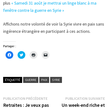
plus
« Samedi 31 août je mettrai un linge blanc à ma
fenêtre contre la guerre en Syrie »
Affichons notre volonté de voir la Syrie vivre en paix sans
ingérence étrangère en participant à ces actions.
Partager :
C
C
C
C
l
l
l
l
i
i
i
i
q
q
q
q
u
u
u
u
e
e
e
e
z
z
r
r
p
p
p
p
o
o
o
o
ÉTIQUETTÉ
GUERRE
PAIX
SYRIE
u
u
u
u
r
r
r
r
p
p
i
e
a
a
m
n
r
r
p
v
Navigation
Publication
P
PUBLICATION PRÉCÉDENTE
t
t
r
o
PUBLICATION SUIVANTE
a
a
i
y
précédente :
s
Retraites : Je veux pas
Un week-end riche et
g
g
m
e
e
e
e
r