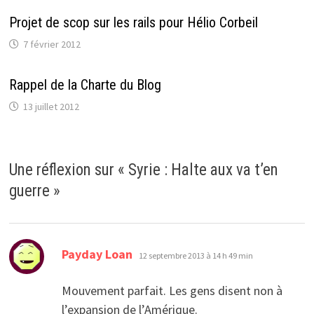
e
n
n
n
ê
o
Projet de scop sur les rails pour Hélio Corbeil
ê
t
u
t
r
v
r
e
e
7 février 2012
e
)
l
)
l
e
f
Rappel de la Charte du Blog
e
n
ê
13 juillet 2012
t
r
e
)
Une réflexion sur «
Syrie : Halte aux va t’en
guerre
»
dit :
Payday Loan
12 septembre 2013 à 14 h 49 min
Mouvement parfait. Les gens disent non à
l’expansion de l’Amérique.