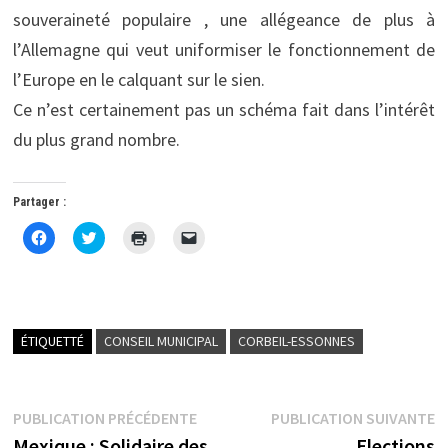
souveraineté populaire , une allégeance de plus à
l’Allemagne qui veut uniformiser le fonctionnement de
l’Europe en le calquant sur le sien.
Ce n’est certainement pas un schéma fait dans l’intérêt
du plus grand nombre.
Partager :
C
C
C
C
l
l
l
l
i
i
i
i
q
q
q
q
u
u
u
u
e
e
e
e
z
z
r
r
p
p
p
p
o
o
o
o
ÉTIQUETTÉ
CONSEIL MUNICIPAL
CORBEIL-ESSONNES
u
u
u
u
r
r
r
r
p
p
i
e
a
a
m
n
r
r
p
v
Navigation
Publication
P
PUBLICATION PRÉCÉDENTE
t
t
r
o
PUBLICATION SUIVANTE
a
a
i
y
précédente :
s
Mexique : Solidaire des
Elections
g
g
m
e