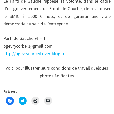
Le Parti de Gauche rappelle sa volonté, dans le cadre
d’un gouvernement du Front de Gauche, de revaloriser
le SMIC à 1500 € nets, et de garantir une vraie
démocratie au sein de l’entreprise.
Parti de Gauche 91 – 1
pgevrycorbeil@gmail.com
http://pgevrycorbeil.over-blog.fr
Voici pour illustrer leurs conditions de travail quelques
photos édifiantes
Partager :
C
C
C
C
l
l
l
l
i
i
i
i
q
q
q
q
u
u
u
u