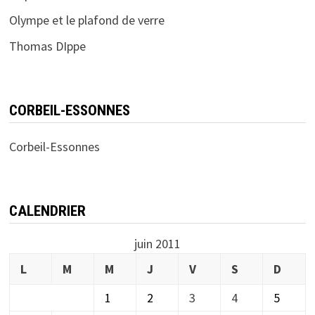
Olympe et le plafond de verre
Thomas DIppe
CORBEIL-ESSONNES
Corbeil-Essonnes
CALENDRIER
juin 2011
L
M
M
J
V
S
D
1
2
3
4
5